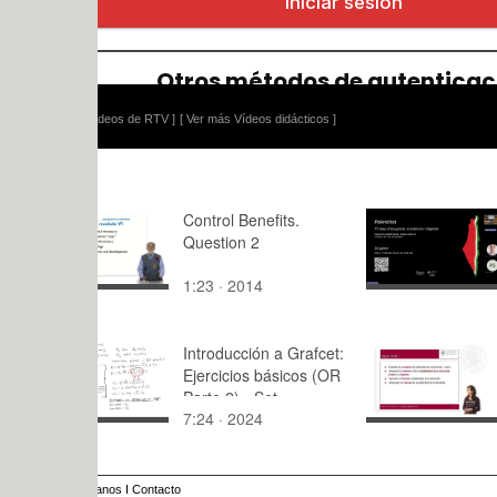
ídeos de RTV ]
[ Ver más Vídeos didácticos ]
Control Benefits.
Panel 1. Un
Question 2
prolongado
de ocupació
1:23 · 2014
156:41 · 2
y resistenc
Palestina
Introducción a Grafcet:
Concepto 
Ejercicios básicos (OR
Elasticidad
Parte 2) - Set
7:24 · 2024
7:36 · 201
Prioritario 2
anos
I
Contacto