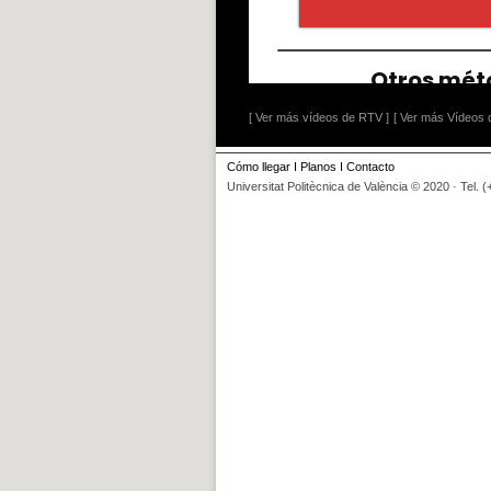
[ Ver más vídeos de RTV ]
[ Ver más Vídeos d
Cómo llegar
I
Planos
I
Contacto
Universitat Politècnica de València © 2020 · Tel. 