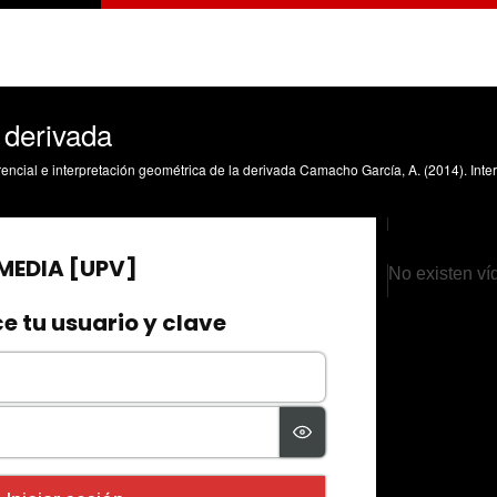
a derivada
No existen ví