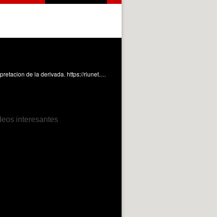
Introducción intuitiva al concepto de diferencial e interpretación geométrica de la derivada Camacho García, A. (2014). Interpretacion de la derivada. https://riunet.upv.es/handle/10251/38395
deos interesantes