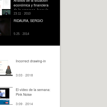
Análisis de la situación
económica y financiera
de la empresa Joaquín
23:11 · 2010
Moltó S.L.
RIDAURA, SERGIO
5:25 · 2014
Incorrect drawing-in
3:03 · 2018
El vídeo de la semana:
Pink Noise
3:09 · 2014