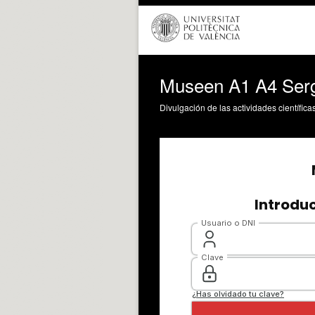
Museen A1 A4 Serg
Divulgación de las actividades científica