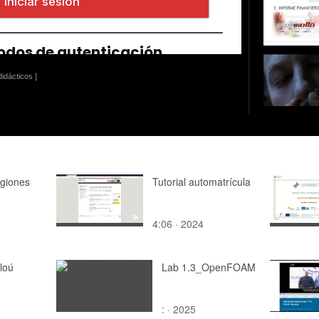
idácticos ]
egiones
Tutorial automatrícula
4:06 · 2024
loú
Lab 1.3_OpenFOAM
: · 2025