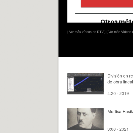
[ Ver más vídeos de RTV ]
[ Ver más Vídeos d
División en r
de obra lineal
4:20 · 2019
Mortisa Hasik
3:08 · 2021