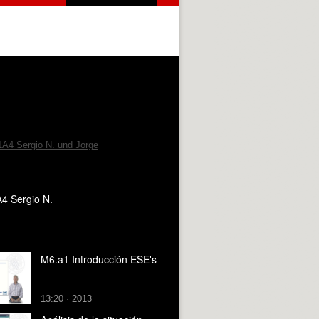
4 Sergio N.
M6.a1 Introducción ESE's
13:20 · 2013