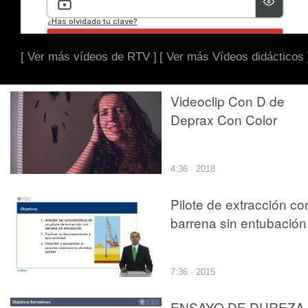
[ Ver más vídeos de RTV ]
[ Ver más Vídeos didácticos 
Videoclip Con D de
Deprax Con Color
4:36 · 2018
Pilote de extracción co
barrena sin entubación
7:36 · 2015
ENSAYO DE DUREZA