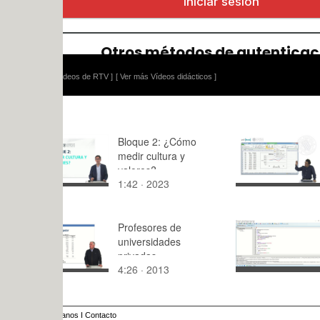
ídeos de RTV ]
[ Ver más Vídeos didácticos ]
Bloque 2: ¿Cómo
Axes
medir cultura y
valores?
1:42 · 2023
6:30 · 202
Profesores de
PL11 ADC (
universidades
Decodifica
privadas
Electrònica
4:26 · 2013
6:24 · 202
2020 [UPV
anos
I
Contacto