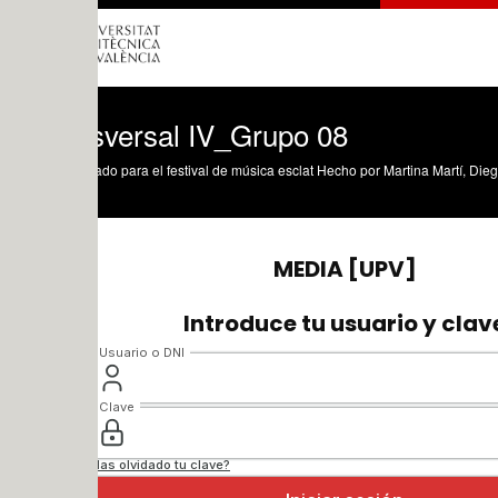
sversal IV_Grupo 08
do para el festival de música esclat Hecho por Martina Martí, Diego Pumar, Noa Hu