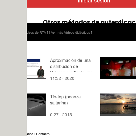
ídeos de RTV ]
[ Ver más Vídeos didácticos ]
Aproximación de una
Sonido Ext
distribución de
- Práctica 
Poisson mediante una
11:32 · 2020
0:20 · 201
distribución normal
Tip-top (peonza
Fin del equi
saltarina)
0:27 · 2015
6:46 · 201
anos
I
Contacto