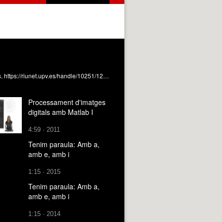
Conceptes, solucions i implementació Blanes Doménech, JS. (2008). Barreres amb semàfors. Introducció i barreres simples. https://riunet.upv.es/handle/10251/1253
Processament d'imatges
digitals amb Matlab I
4:59 · 2011
Tenim paraula: Amb a,
amb e, amb i
1:15 · 2015
Tenim paraula: Amb a,
amb e, amb i
1:15 · 2014