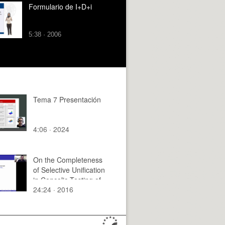
Formulario de I+D+i
5:38 · 2006
Tema 7 Presentación
4:06 · 2024
On the Completeness
of Selective Unification
in Concolic Testing of
24:24 · 2016
Logic Programs