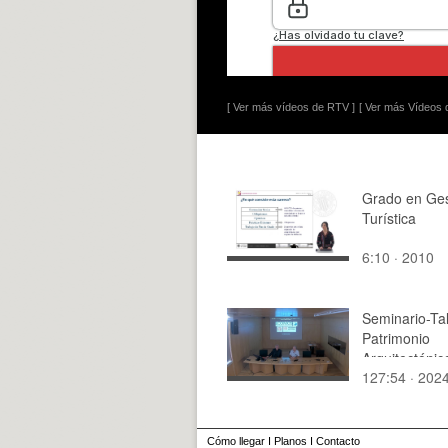
[ Ver más vídeos de RTV ]
[ Ver más Vídeos d
Grado en Ges
Turística
6:10 · 2010
Seminario-Tal
Patrimonio
Arquitectónic
127:54 · 202
Desarrollo. R
Oportunidade
(Sesión de ta
Cómo llegar
I
Planos
I
Contacto