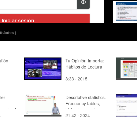
idácticos ]
tión
Tu Opinión Importa:
Hábitos de Lectura
3:33 · 2015
ler
Descriptive statistics.
Frecuency tables,
o para el
histograms and
4
21:42 · 2024
etos y
density function
s.
rde)