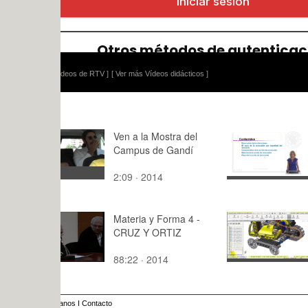
ídeos de RTV ]
[ Ver más Vídeos didácticos ]
Ven a la Mostra del
La revocac
Campus de Gandí
donación p
ingratitud
2:09 · 2014
7:53 · 201
Materia y Forma 4 -
Creación V
CRUZ Y ORTIZ
Technic 80
Montaje d
88:22 · 2014
9:,4 · 2017
2 de 5
anos
I
Contacto