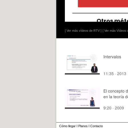
[ Ver más vídeos de RTV ]
[ Ver más Vídeos d
Intervalos
11:35 · 2013
El concepto 
en la teoría 
9:20 · 2009
Cómo llegar
I
Planos
I
Contacto