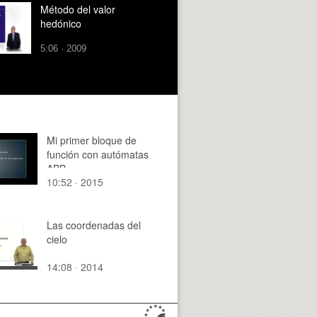
Método del valor
hedónico
5:06 · 2009
Mi primer bloque de
función con autómatas
ABB
10:52 · 2015
Las coordenadas del
cielo
14:08 · 2014