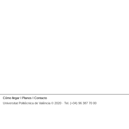
Cómo llegar
I
Planos
I
Contacto
Universitat Politècnica de València © 2020 · Tel. (+34) 96 387 70 00