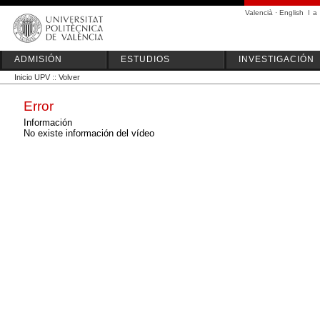
Valencià
·
English
I
a
ADMISIÓN
ESTUDIOS
INVESTIGACIÓN
Inicio UPV
::
Volver
Error
Información
No existe información del vídeo