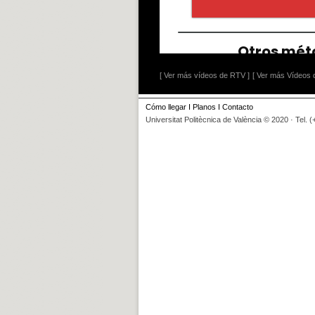
[ Ver más vídeos de RTV ]
[ Ver más Vídeos d
Cómo llegar
I
Planos
I
Contacto
Universitat Politècnica de València © 2020 · Tel. 