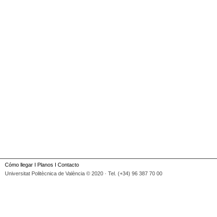
Cómo llegar
I
Planos
I
Contacto
Universitat Politècnica de València © 2020 · Tel. (+34) 96 387 70 00