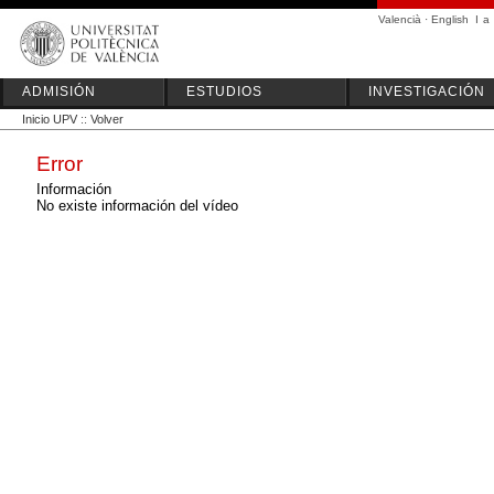
Valencià
·
English
I
a
ADMISIÓN
ESTUDIOS
INVESTIGACIÓN
Inicio UPV
::
Volver
Error
Información
No existe información del vídeo