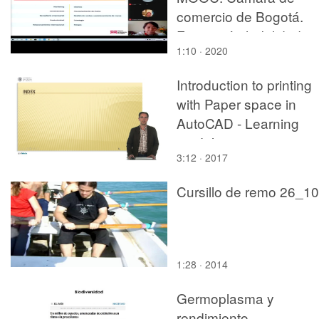
comercio de Bogotá.
Formación habilidades
1:10 · 2020
blandas
Introduction to printing
with Paper space in
AutoCAD - Learning
module
3:12 · 2017
Cursillo de remo 26_10
1:28 · 2014
Germoplasma y
rendimiento