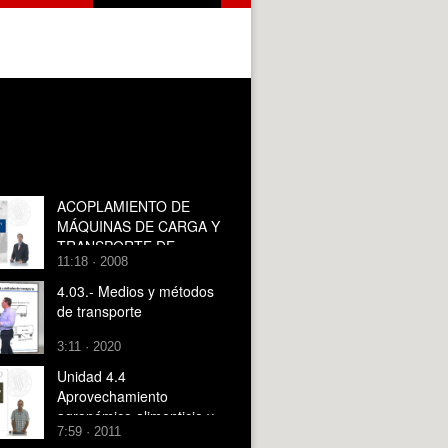
ACOPLAMIENTO DE
MÁQUINAS DE CARGA Y
TRANSPORTE DE
11:18 · 2008
TIERRAS
4.03.- Medios y métodos
de transporte
3:11 · 2020
Unidad 4.4
Aprovechamiento
agronómico alimenticio y
7:59 · 2011
medicinal de la flora