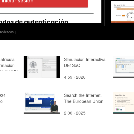
idácticos ]
atrícula
Simulacion Interactiva
rmación
DE1SoC
de la UPV
4:59 · 2026
024-
Search the Internet.
do
The European Union
2:00 · 2025