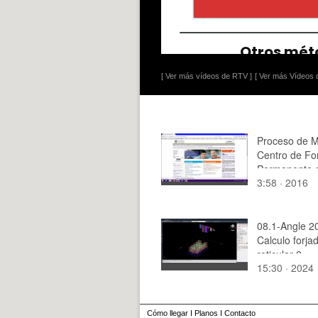
[ Ver más vídeos de RTV ]
[ Ver más Vídeos d
Proceso de M
Centro de Fo
Permanente 
3:58 · 2016
08.1-Angle 2
Calculo forja
reticular 2
15:30 · 2024
Cómo llegar
I
Planos
I
Contacto