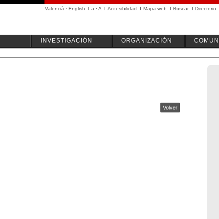
Valencià
·
English
I
a
·
A
I
Accesibilidad
I
Mapa web
I
Buscar
I
Directorio
INVESTIGACIÓN
ORGANIZACIÓN
COMUN
Volver