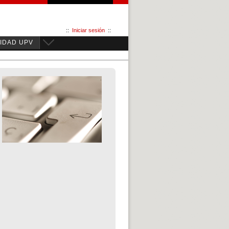
::
Iniciar sesión
::
IDAD UPV