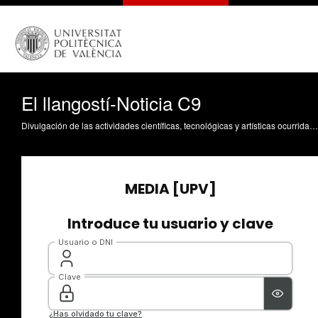
El llangostí-Noticia C9
Divulgación de las actividades científicas, tecnológicas y artísticas ocurridas en los tres campus de la UPV