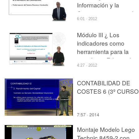
Información y la
Comunicaciones en la
6:01 · 2012
Educación
Módulo III ¿ Los
indicadores como
herramienta para la
gestión en Educación
4:27 · 2012
Superior
CONTABILIDAD DE
COSTES 6 (3º CURSO
7:57 · 2014
Montaje Modelo Lego
Technic 8459-2 con