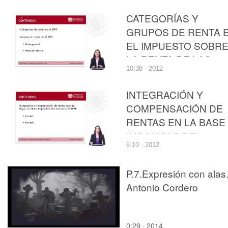
CATEGORÍAS Y
GRUPOS DE RENTA 
EL IMPUESTO SOBR
LA RENTA DE LAS
10:38 · 2012
PERSONAS FÍSICAS
INTEGRACIÓN Y
COMPENSACIÓN DE
RENTAS EN LA BASE
IMPONIBLE DEL
6:10 · 2012
AHORRO DEL
IMPUESTO SOBRE L
P.7.Expresión con alas
RENTA DE LAS
Antonio Cordero
PERSONAS FÍSICAS
0:29 · 2014