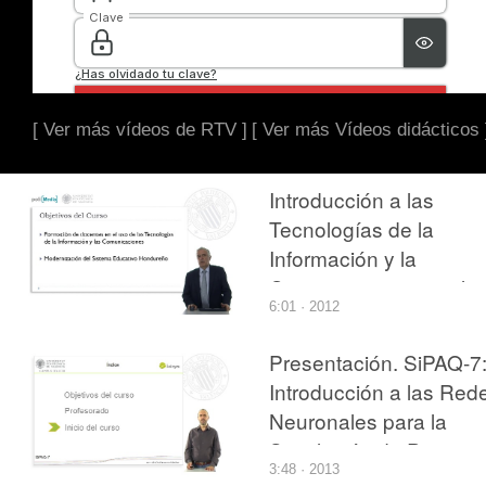
[ Ver más vídeos de RTV ]
[ Ver más Vídeos didácticos 
Introducción a las
Tecnologías de la
Información y la
Comunicaciones en la
6:01 · 2012
Educación
Presentación. SiPAQ-7
Introducción a las Red
Neuronales para la
Simulación de Proceso
3:48 · 2013
con Matlab¿ y Scilab¿