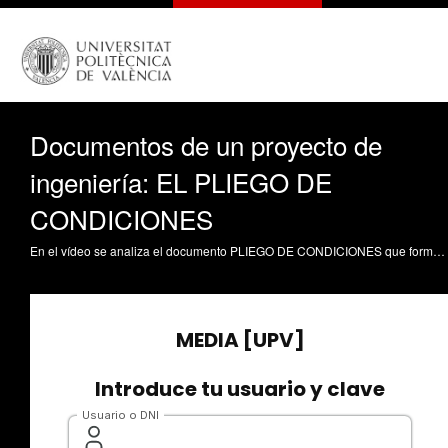
Documentos de un proyecto de
ingeniería: EL PLIEGO DE
CONDICIONES
En el vídeo se analiza el documento PLIEGO DE CONDICIONES que forma parte de un proyecto de ingeniería. Ciscar Cuña, J. (2017). Documentos de un proyecto de ingeniería: EL PLIEGO DE CONDICIONES. https://riunet.upv.es/handle/10251/82573 DER