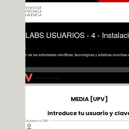
LABS USUARIOS - 4 - Instalación del C
x
n de las actividades científicas, tecnológicas y artísticas ocurridas en los tres cam