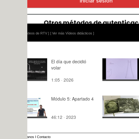
ídeos de RTV ]
[ Ver más Vídeos didácticos ]
El día que decidió
El rebote
volar
1:05 · 2026
0:05 · 202
Módulo 5: Apartado 4
Encuentro 
Libro
46:12 · 2023
12:46 · 20
anos
I
Contacto