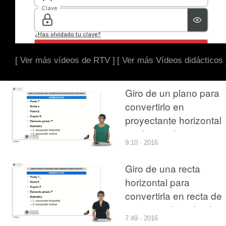
[ Ver más vídeos de RTV ]
[ Ver más Vídeos didácticos 
Giro de un plano para
convertirlo en
proyectante horizontal
mediante el sistema
9:10 · 2016
Giro de una recta
horizontal para
convertirla en recta de
punta empleando el
7:49 · 2016
sistema diédrico