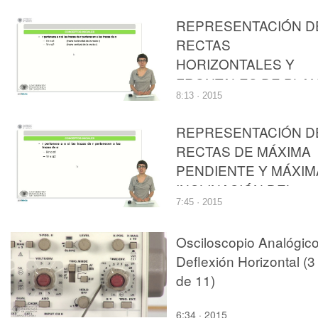
REPRESENTACIÓN D
RECTAS
HORIZONTALES Y
FRONTALES DE PLA
8:13 · 2015
EMPLEANDO EL
SISTEMA DIÉDRICO
REPRESENTACIÓN D
RECTAS DE MÁXIMA
PENDIENTE Y MÁXIM
INCLINACIÓN DEL
7:45 · 2015
PLANO EMPLEANDO
EL SISTEMA DIÉDRI
Osciloscopio Analógico
Deflexión Horizontal (3
de 11)
6:34 · 2015