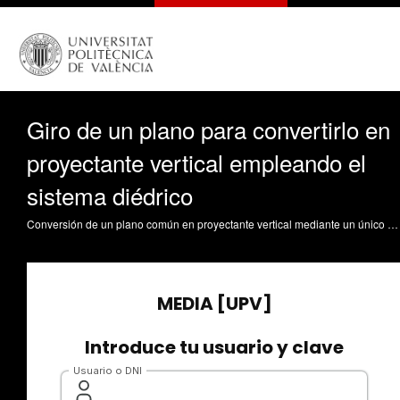
Giro de un plano para convertirlo en
proyectante vertical empleando el
sistema diédrico
Conversión de un plano común en proyectante vertical mediante un único giro. Medición del ángulo presente entre el plano y el plano horizontal de proyección. Defez Garcia, B. (2016). Giro de un plano para convertirlo en proyectante vertical empleando el sistema diédrico. https://riunet.upv.es/handle/10251/66943 DER