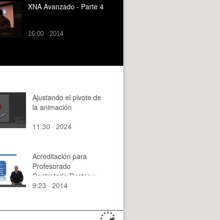
XNA Avanzado - Parte 4
16:00 · 2014
Ajustando el pivote de
la animación
11:30 · 2024
Acreditación para
Profesorado
Contratado Doctor y
9:23 · 2014
Profesor de
Universidad Privada