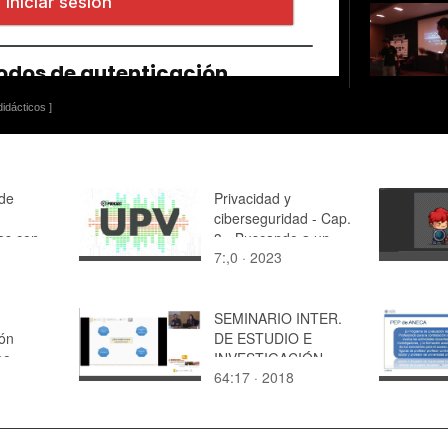
idácticos ]
 de
Privacidad y
ciberseguridad - Cap.
as con
3 - Buscando a un
7:,0 · 2023
responsable
SEMINARIO INTER.
ón
DE ESTUDIO E
po
INVESTIGACIÓN
64:17 · 2018
R2
SOBRE EL
RECONOCIMIENTO,
LA
REVALORIZACIÓN,