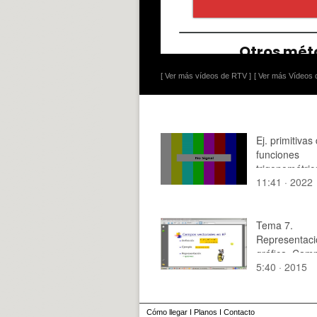
[ Ver más vídeos de RTV ]
[ Ver más Vídeos d
Ej. primitivas
funciones
trigonométric
11:41 · 2022
potencia par
Tema 7.
Representaci
gráfica. Cam
5:40 · 2015
vectorial en 
Cómo llegar
I
Planos
I
Contacto