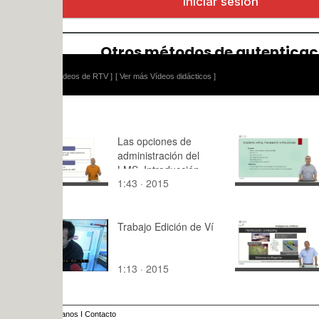
ídeos de RTV ]
[ Ver más Vídeos didácticos ]
Las opciones de
Academic W
administración del
Research W
LMS. Introducción
Process
1:43 · 2015
10:48 · 20
Trabajo Edición de Ví
Master en I
Artificial,
Reconocim
1:13 · 2015
3:24 · 201
Formas e 
Digital
anos
I
Contacto