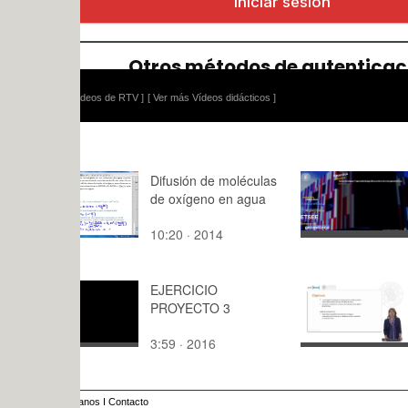
ídeos de RTV ]
[ Ver más Vídeos didácticos ]
Difusión de moléculas
Interseccio
de oxígeno en agua
sistema diè
10:20 · 2014
5:18 · 201
EJERCICIO
Dibujo de e
PROYECTO 3
Composici
3:59 · 2016
11:39 · 20
anos
I
Contacto