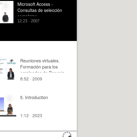
Microsoft Access -
Consultas de selección
complejas
12:23 · 2007
Reuniones virtuales.
Formación para los
empleados de Bancaja
8:52 · 2009
5. Introduction
1:12 · 2023