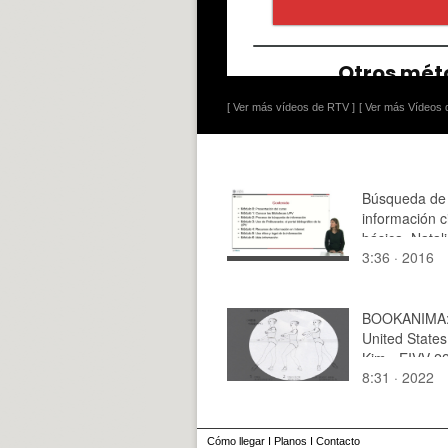
[ Ver más vídeos de RTV ]
[ Ver más Vídeos d
Búsqueda de
información ci
básica. Natal
3:36 · 2016
Miralles
BOOKANIMA: B
United States
Kim - EIVV 2
8:31 · 2022
Cómo llegar
I
Planos
I
Contacto