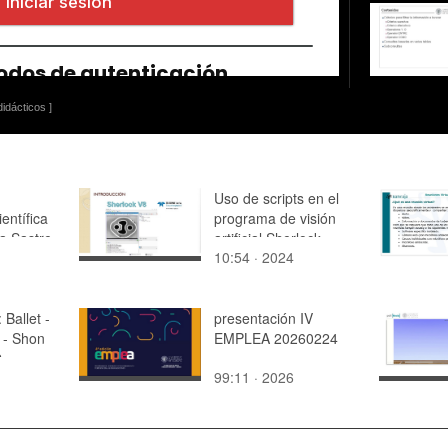
idácticos ]
Uso de scripts en el
entífica
programa de visión
ia Sastre
artificial Sherlock
10:54 · 2024
allet -
presentación IV
 - Shon
EMPLEA 20260224
2
99:11 · 2026