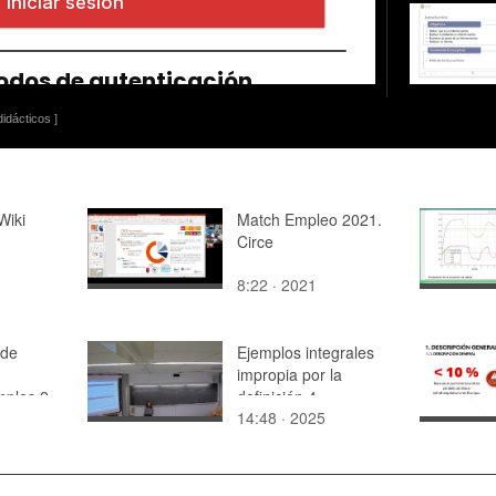
idácticos ]
Wiki
Match Empleo 2021.
Circe
8:22 · 2021
 de
Ejemplos integrales
impropia por la
mples 2
definición 4
14:48 · 2025