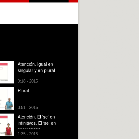
Atención. Igual en
singular y en plural
0:18 · 2015
Plural
3:51 · 2015
Atención. El 'se' en
infinitivos. El 'se' en
conjugados
1:35 · 2015