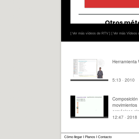
[ Ver más vídeos de RTV ]
[ Ver más Vídeos d
Herramienta 
5:13 · 2010
Composición
movimientos
armónicos si
12:47 · 2018
Cómo llegar
I
Planos
I
Contacto