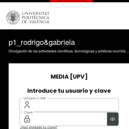
p1_rodrigo&gabriela
Divulgación de las actividades científicas, tecnológicas y artísticas ocurridas en los tres campus de la UPV