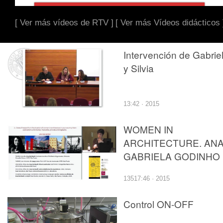
[ Ver más vídeos de RTV ]
[ Ver más Vídeos didácticos 
Intervención de Gabrie
y Silvia
13:42 · 2015
WOMEN IN
ARCHITECTURE. AN
GABRIELA GODINHO
13517:46 · 2015
Control ON-OFF