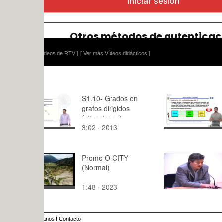
ídeos de RTV ]
[ Ver más Vídeos didácticos ]
S1.10- Grados en
Parte-9 E
grafos dirigidos
COMBINA
(situaciones)
PROTOCO
3:02 · 2013
19:30 · 20
HTTP
Promo O-CITY
MYF1. Con
(Normal)
GUILLER
VÁZQUEZ
1:48 · 2023
100:04 · 2
CONSUEGR
Propia.
anos
I
Contacto