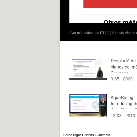
[ Ver más vídeos de RTV ]
[ Ver más Vídeos d
Resolució de 
planes pel m
Cremona
9:35 · 2009
AquaRating,
Introducing t
AquaRating 
18:03 · 2013
Cómo llegar
I
Planos
I
Contacto