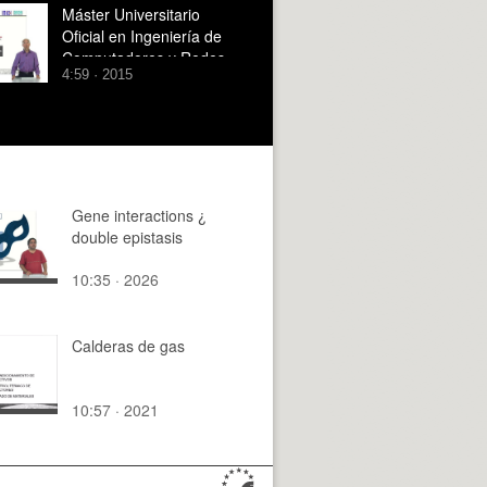
Máster Universitario
Oficial en Ingeniería de
Computadores y Redes
4:59 · 2015
Gene interactions ¿
double epistasis
10:35 · 2026
Calderas de gas
10:57 · 2021