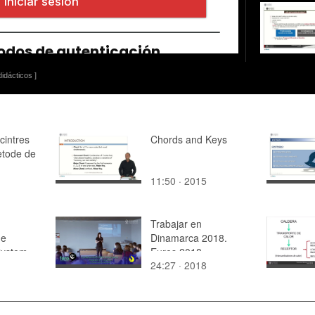
idácticos ]
cintres
Chords and Keys
ètode de
11:50 · 2015
Trabajar en
he
Dinamarca 2018.
System
Eures 2018.
24:27 · 2018