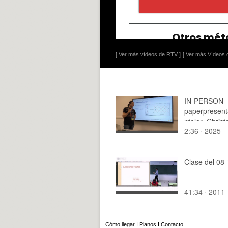
[ Ver más vídeos de RTV ]
[ Ver más Vídeos d
IN-PERSON
paperpresent
nteler_Christ
2:36 · 2025
Clase del 08
41:34 · 2011
Cómo llegar
I
Planos
I
Contacto