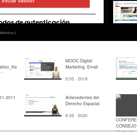
idácticos ]
MOOC Digital
ation_Ka
Marketing. Email
os
5:05 · 2019
-11-2011
Antecedentes del
Derecho Espacial
6:35 · 2020
CONFERE
CONSEJO
13-11-14