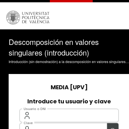
Descomposición en valores
singulares (introducción)
Introducción (sin demostración) a la descomposición en valores singulares (SVD). Interpretación geométrica (rotación-escalado-rotación), aplicaciones a rango de matrices numéricas, inversa y pseudoinversa. Sala Piqueras, A. (2017). Descomposición en valores singulares (introducción). https://riunet.upv.es/handle/10251/78679 DER