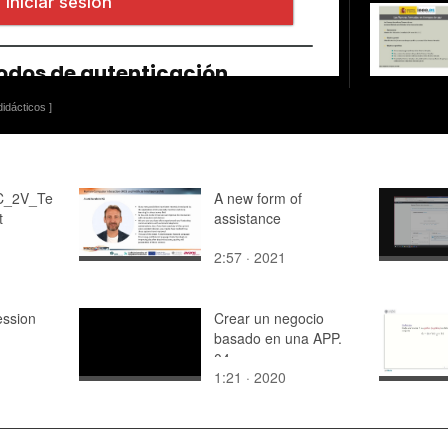
idácticos ]
C_2V_Te
A new form of
t
assistance
2:57 · 2021
ession
Crear un negocio
basado en una APP.
04
1:21 · 2020