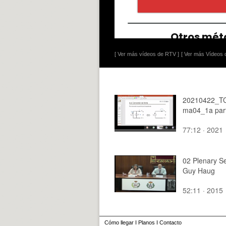
[ Ver más vídeos de RTV ]
[ Ver más Vídeos d
20210422_T
ma04_1a par
77:12 · 2021
02 Plenary S
Guy Haug
52:11 · 2015
Cómo llegar
I
Planos
I
Contacto