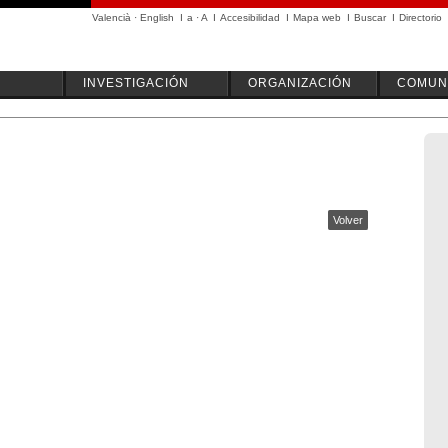
Valencià
·
English
I
a
·
A
I
Accesibilidad
I
Mapa web
I
Buscar
I
Directorio
INVESTIGACIÓN
ORGANIZACIÓN
COMUN
Volver