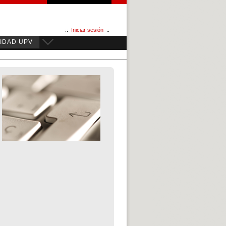
::
Iniciar sesión
::
IDAD UPV