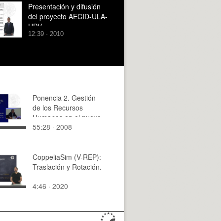
Presentación y difusión
del proyecto AECID-ULA-
UPV
12:39 · 2010
Ponencia 2. Gestión
de los Recursos
Humanos en el nuevo
55:28 · 2008
entorno de
Convergencia
CoppeliaSim (V-REP):
Traslación y Rotación.
4:46 · 2020