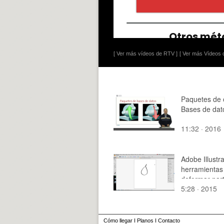
[ Ver más vídeos de RTV ]
[ Ver más Vídeos d
Paquetes de o
Bases de dat
11:32 · 2016
Adobe Illustra
herramientas
deformar par
5:28 · 2015
Cómo llegar
I
Planos
I
Contacto