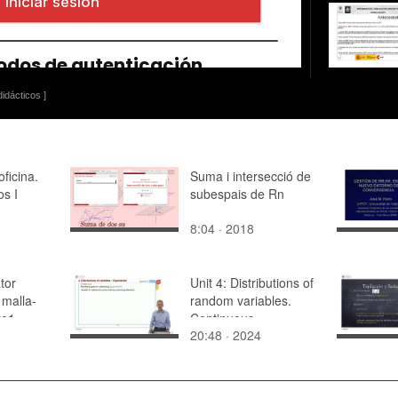
idácticos ]
ficina.
Suma i intersecció de
os I
subespais de Rn
8:04 · 2018
tor
Unit 4: Distributions of
 malla-
random variables.
te1
Continuous
20:48 · 2024
distributions:
Exponential