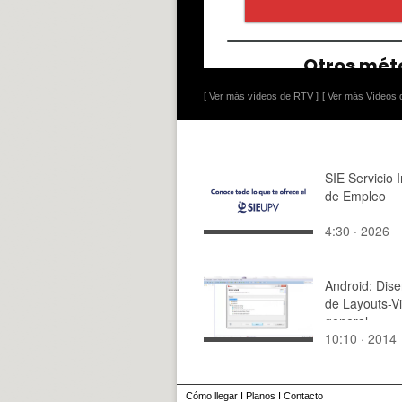
[ Ver más vídeos de RTV ]
[ Ver más Vídeos d
SIE Servicio 
de Empleo
4:30 · 2026
Android: Dise
de Layouts-Vi
general
10:10 · 2014
Cómo llegar
I
Planos
I
Contacto