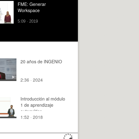
FME: Generar
Workspace
5:09 · 2019
20 años de INGENIO
2:36 · 2024
Introducción al módulo
1 de aprendizaje
automático
1:52 · 2018