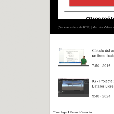
[ Ver más vídeos de RTV ]
[ Ver más Vídeos d
Cálculo del e
un firme flexi
7:50 · 2016
IG - Projecte
Bataller Llor
3:48 · 2024
Cómo llegar
I
Planos
I
Contacto