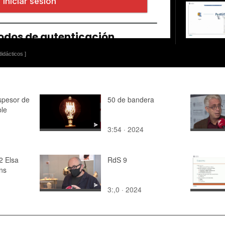
idácticos ]
spesor de
50 de bandera
ble
3:54 · 2024
 2 Elsa
RdS 9
ens
3:,0 · 2024