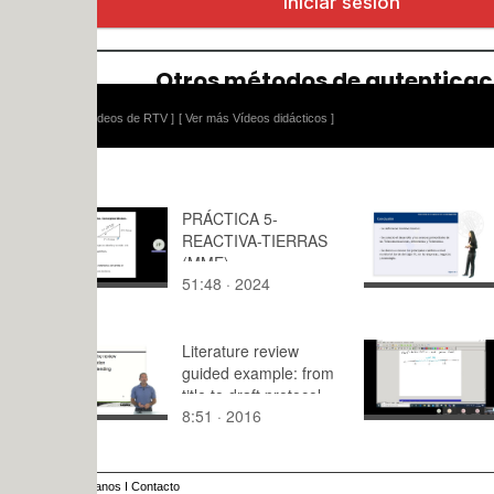
ídeos de RTV ]
[ Ver más Vídeos didácticos ]
PRÁCTICA 5-
Conclusión
REACTIVA-TIERRAS
(MME)
51:48 · 2024
1:44 · 200
Literature review
Mat.I GIOI
guided example: from
Clase10
title to draft protocol
8:51 · 2016
70:04 · 20
anos
I
Contacto