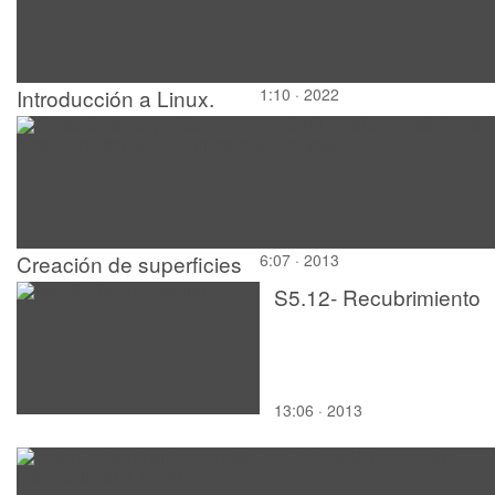
Introducción a Linux.
1:10 · 2022
M11. Uso de comandos
externos, guardar y
cerrar en el editor vi
Creación de superficies
6:07 · 2013
en AutoCAD mediante
S5.12- Recubrimiento
edición de otras
superficies: Fusión,
parche y defase
13:06 · 2013