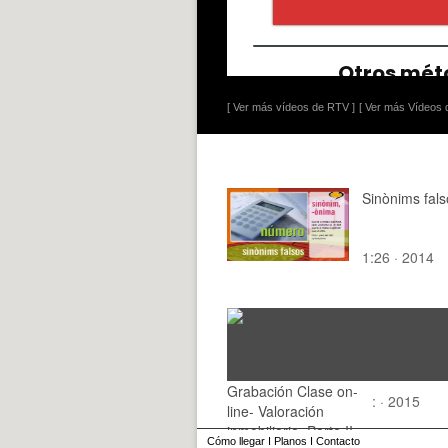
[ Ver más vídeos de RTV ]
[ Ver más Vídeos d
Sinònims fals
1:26 · 2014
Grabación Clase on-
: · 2015
line- Valoración
inmobiliaria. Parte II
Cómo llegar
I
Planos
I
Contacto