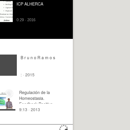
ICP ALHERCA
0:29 · 2016
B r u n o R a m o s
: · 2015
Regulación de la
Homeostasia.
Feedback Positivo
9:13 · 2013