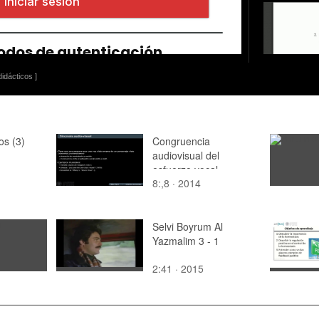
idácticos ]
os (3)
Congruencia
audiovisual del
esfuerzo vocal
8:,8 · 2014
Selvi Boyrum Al
Yazmalim 3 - 1
2:41 · 2015