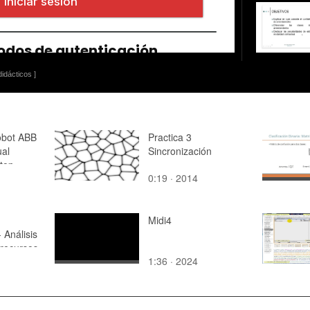
idácticos ]
obot ABB
Practica 3
al
Sincronización
top -
0:19 · 2014
 07
Midi4
 Análisis
recursos
1:36 · 2024