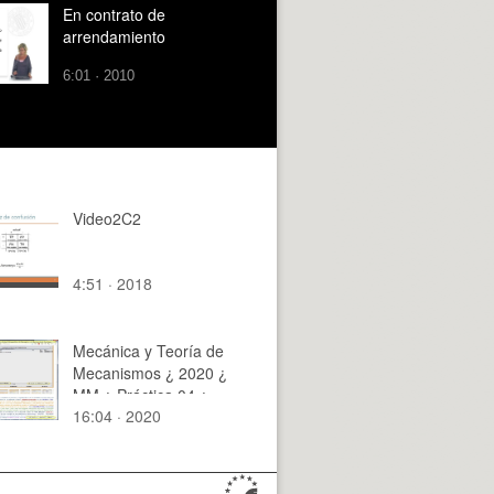
En contrato de
arrendamiento
6:01 · 2010
Video2C2
4:51 · 2018
Mecánica y Teoría de
Mecanismos ¿ 2020 ¿
MM ¿ Práctica 04 ¿
16:04 · 2020
Tramo 01 de 01