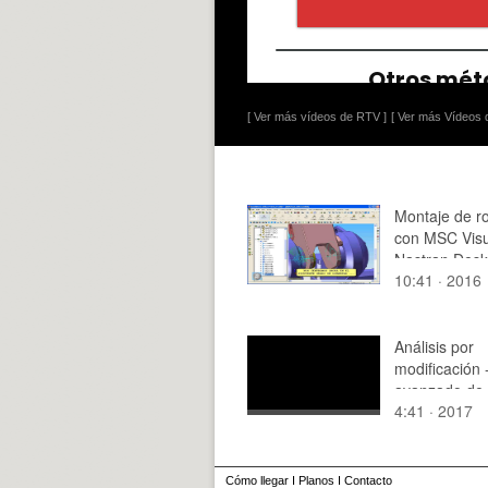
[ Ver más vídeos de RTV ]
[ Ver más Vídeos d
Montaje de r
con MSC Visu
Nastran Desk
10:41 · 2016
Tramo 07 de
Análisis por
modificación -
avanzado de 
4:41 · 2017
sonoros
Cómo llegar
I
Planos
I
Contacto