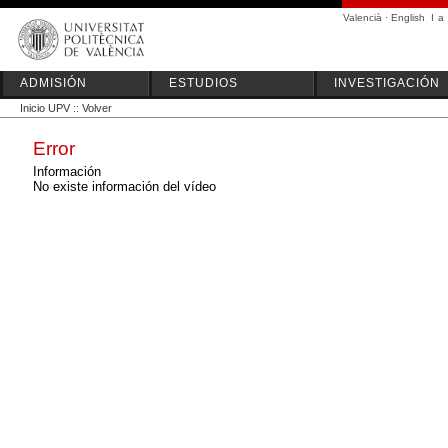
Valencià
·
English
I
a
ADMISIÓN
ESTUDIOS
INVESTIGACIÓN
Inicio UPV
::
Volver
Error
Información
No existe información del vídeo