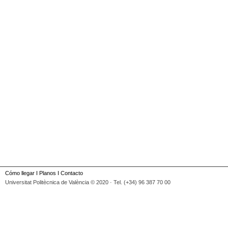
Cómo llegar
I
Planos
I
Contacto
Universitat Politècnica de València © 2020 · Tel. (+34) 96 387 70 00