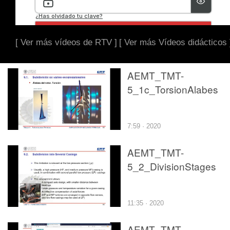
[ Ver más vídeos de RTV ]
[ Ver más Vídeos didácticos 
AEMT_TMT-
5_1c_TorsionAlabes
7:59 · 2020
AEMT_TMT-
5_2_DivisionStages
11:35 · 2020
AEMT_TMT-