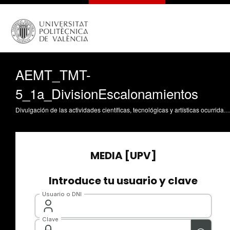
AEMT_TMT-
5_1a_DivisionEscalonamientos
Divulgación de las actividades científicas, tecnológicas y artísticas ocurridas en los tres campus de la UPV