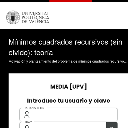
Mínimos cuadrados recursivos (sin
olvido): teoría
Motivación y planteamiento del problema de mínimos cuadrados recursivos lineales, posibles aplicaciones. Revisión de fórmula de mejor predicción lineal covarianza*inversa(varianza_info) --su comprensión se considera prerequisito para este vídeo--. Uso para plantear las ecuaciones recursivas. Relación de los mínimos cuadrados recursivos con el filtro de Kalman. Conclusiones. Sala Piqueras, A. (2019). Mínimos cuadrados recursivos (sin olvido): teoría. https://riunet.upv.es/handle/10251/116675 DER