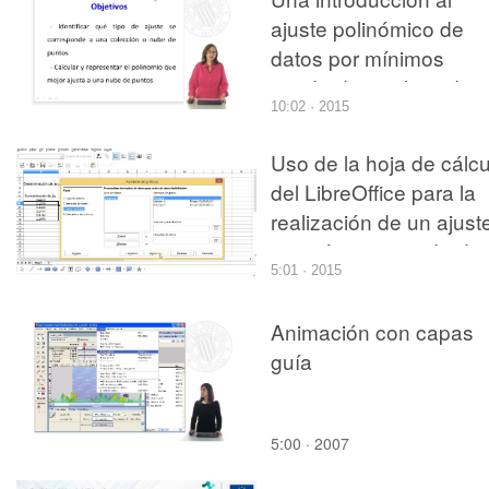
ajuste polinómico de
datos por mínimos
cuadrados, utilizando
10:02 · 2015
Matlab
Uso de la hoja de cálcu
del LibreOffice para la
realización de un ajust
por mínimos cuadrado
5:01 · 2015
Animación con capas
guía
5:00 · 2007