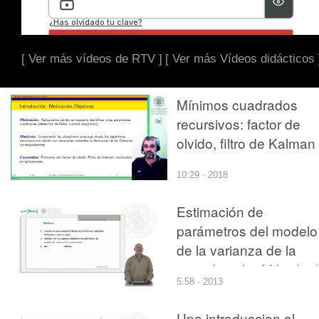
[ Ver más vídeos de RTV ]
[ Ver más Vídeos didácticos 
Mínimos cuadrados
recursivos: factor de
olvido, filtro de Kalman
10:29 · 2018
Estimación de
parámetros del modelo
de la varianza de la
perturbación. Método 
5:58 · 2013
los mínimos cuadrados
ordinarios
Una introduccion al