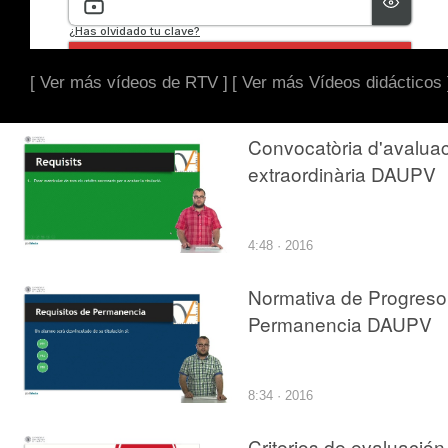
[ Ver más vídeos de RTV ]
[ Ver más Vídeos didácticos 
Convocatòria d'avaluac
extraordinària DAUPV
4:48 · 2016
Normativa de Progreso
Permanencia DAUPV
8:34 · 2016
Criterios de evaluación