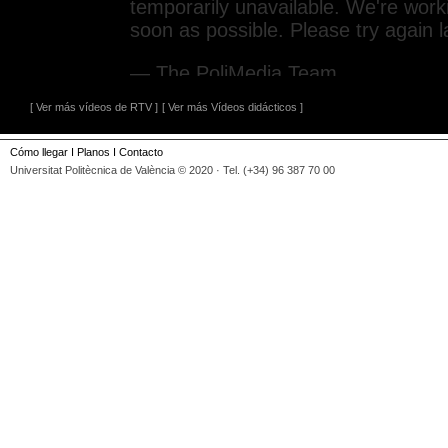
[ Ver más vídeos de RTV ]
[ Ver más Vídeos didácticos ]
Cómo llegar
I
Planos
I
Contacto
Universitat Politècnica de València © 2020 · Tel. (+34) 96 387 70 00