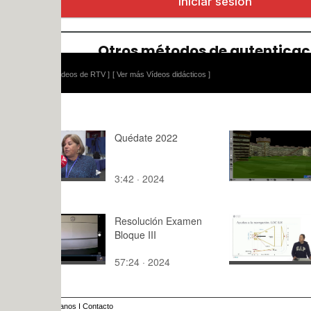
ídeos de RTV ]
[ Ver más Vídeos didácticos ]
Quédate 2022
Navegador 
VRML: Cor
3:42 · 2024
8:36 · 201
Resolución Examen
Ingeniería
Bloque III
aeroportuar
Servidumb
57:24 · 2024
4:54 · 202
radioeléctr
anos
I
Contacto