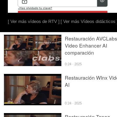
[ Ver más vídeos de RTV ]
[ Ver más Vídeos didácticos 
Restauración AVCLab
Video Enhancer AI
comparación
0:24 · 2025
Restauración WInx Vid
AI
0:24 · 2025
Restauración Topaz