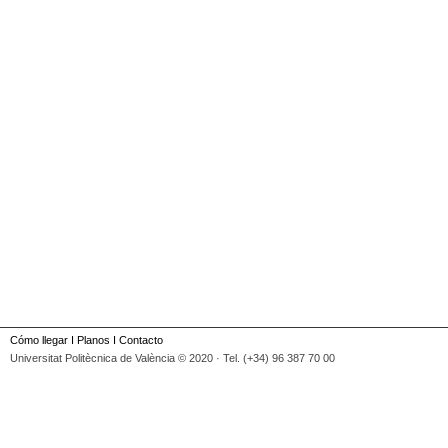
Cómo llegar
I
Planos
I
Contacto
Universitat Politècnica de València © 2020 · Tel. (+34) 96 387 70 00