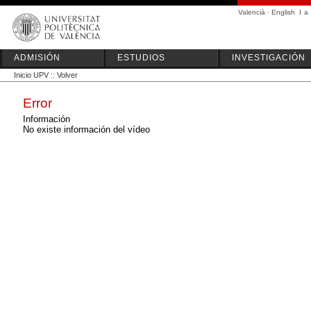
Valencià
·
English
I
a
ADMISIÓN
ESTUDIOS
INVESTIGACIÓN
Inicio UPV
::
Volver
Error
Información
No existe información del vídeo