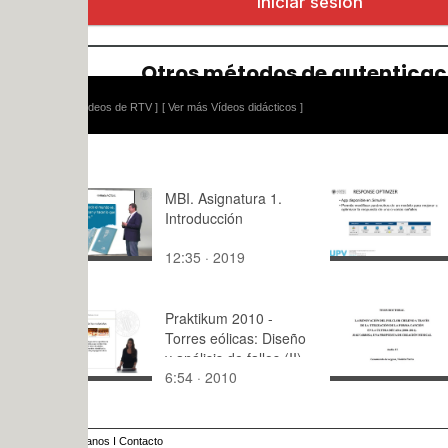
ídeos de RTV ]
[ Ver más Vídeos didácticos ]
MBI. Asignatura 1.
Introducció
Introducción
Response 
12:35 · 2019
9:24 · 202
Praktikum 2010 -
[48] Audio 
Torres eólicas: Diseño
Casamient
y análisis de fallos (II)
6:54 · 2010
2:37 · 201
anos
I
Contacto